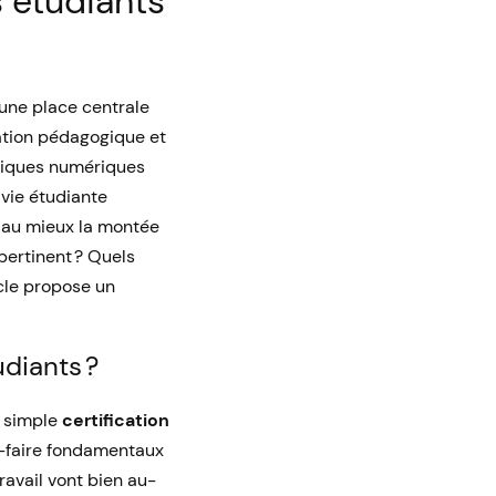
 étudiants
ne place centrale
ation pédagogique et
atiques numériques
vie étudiante
 au mieux la montée
pertinent ? Quels
cle propose un
diants ?
a simple
certification
ir-faire fondamentaux
ravail vont bien au-