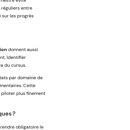
mestre évite
réguliers entre
é sur les progrès
tion
donnent aussi
t. Identifier
te du cursus.
ultats par domaine de
émentaires. Cette
piloter plus finement
ques ?
rendre obligatoire le