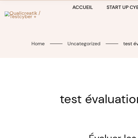
Skip
ACCUEIL
START UP CYB
to
content
Home
Uncategorized
test é
test évaluat