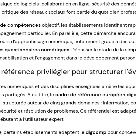
basique de logiciels : collaboration en ligne, sécurité des donné
 critique des réseaux sociaux font partie du quotidien profes
 de compétences
objectif, les établissements identifient rap
agnement particulier. En parallèle, cette démarche encourag
rcours d’apprentissage numérique, notamment grâce à des ou
es
questionnaires numériques
. Dépasser le stade de la sim
ponsabilisation et l’engagement dans le développement person
référence privilégier pour structurer l’év
tures numériques et des disciplines enseignées amène les éq
s partagés. À ce titre, le
cadre de référence européen di
re, structurée autour de cinq grands domaines : information, 
sécurité et résolution de problèmes. Ce référentiel est adapt
ébutant à l’utilisateur expert.
e, certains établissements adaptent le
digcomp
pour concevo