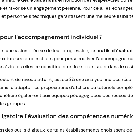
 la nature des
évaluations
en fonction des étapes-clés du se
e et favorise un engagement pérenne. Pour cela, les échanges 
et personnels techniques garantissent une meilleure lisibilit
 pour l’accompagnement individuel ?
ts une vision précise de leur progression, les
outils d’évalua
aux tuteurs et conseillers pour personnaliser l’accompagnemen
 évite qu’elles ne constituent un frein persistant dans le res
testant du niveau atteint, associé à une analyse fine des rés
nsi d’adapter les propositions d’ateliers ou tutoriels compl
bénéficie également aux équipes pédagogiques désireuses de 
 des groupes.
bligatoire l’évaluation des compétences numéri
on des outils digitaux, certains établissements choisissent de 