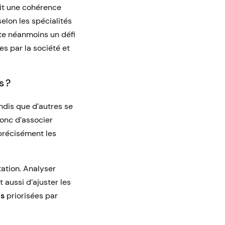
tit une cohérence
lon les spécialités
te néanmoins un défi
s par la société et
s ?
ndis que d’autres se
onc d’associer
précisément les
tation. Analyser
 aussi d’ajuster les
s
priorisées par