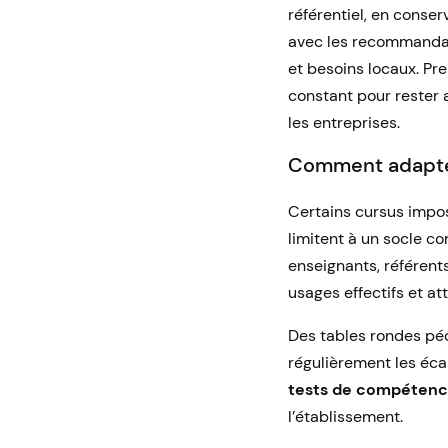
référentiel, en conse
avec les recommandat
et besoins locaux. Pr
constant pour rester 
les entreprises.
Comment adapter 
Certains cursus impos
limitent à un socle c
enseignants, référen
usages effectifs et at
Des tables rondes péd
régulièrement les écar
tests de compéten
l’établissement.