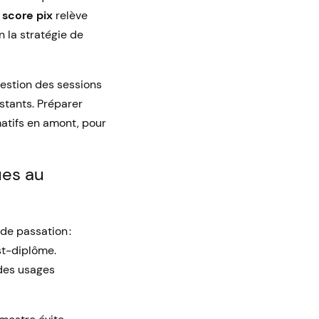
n
score pix
relève
 la stratégie de
estion des sessions
stants. Préparer
atifs en amont, pour
ues au
e passation :
ost-diplôme.
 des usages