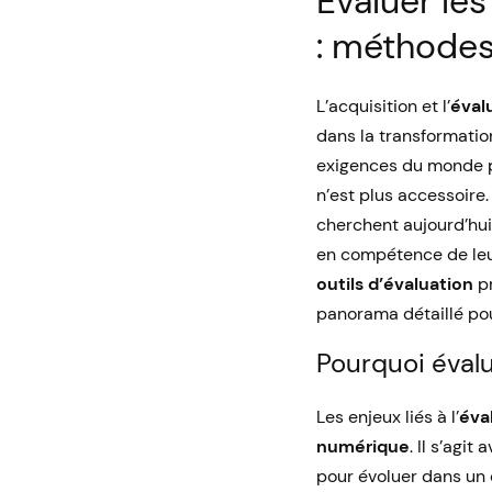
Évaluer le
: méthodes
L’acquisition et l’
éval
dans la transformatio
exigences du monde pr
n’est plus accessoire
cherchent aujourd’hu
en compétence de leu
outils d’évaluation
pr
panorama détaillé po
Pourquoi éval
Les enjeux liés à l’
éva
numérique
. Il s’agi
pour évoluer dans un c