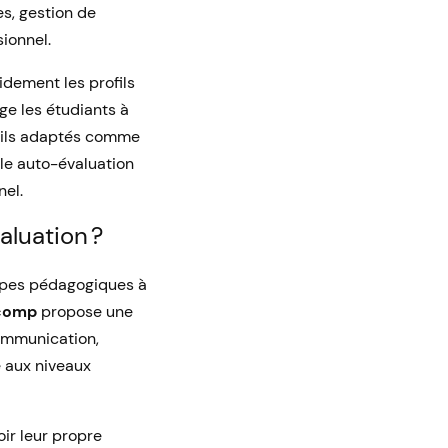
es, gestion de
sionnel.
idement les profils
e les étudiants à
tils adaptés comme
ple auto-évaluation
nel.
aluation ?
uipes pédagogiques à
gcomp
propose une
communication,
é aux niveaux
ir leur propre