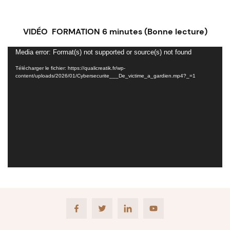
VIDÉO FORMATION 6 minutes (Bonne lecture)
Lecteur
Media error: Format(s) not supported or source(s) not found
vidéo
Télécharger le fichier: https://qualicreatik.fr/wp-
content/uploads/2026/01/Cybersecurite___De_victime_a_gardien.mp4?_=1
Facebook
Twitter
LinkedIn
Youtube