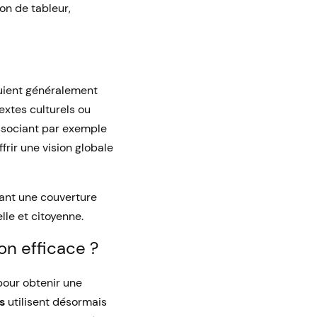
on de tableur,
puient généralement
xtes culturels ou
ssociant par exemple
rir une vision globale
frant une couverture
le et citoyenne.
on efficace ?
 pour obtenir une
s
utilisent désormais