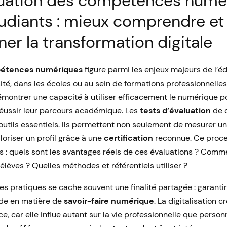
luation des compétences numé
tudiants : mieux comprendre et
r la transformation digitale
étences numériques
figure parmi les enjeux majeurs de l’
sité, dans les écoles ou au sein de formations professionnelles
émontrer une capacité à utiliser efficacement le numérique pou
réussir leur parcours académique. Les
tests d’évaluation
de 
outils essentiels. Ils permettent non seulement de mesurer u
oriser un profil grâce à une
certification
reconnue. Ce proce
: quels sont les avantages réels de ces évaluations ? Comme
élèves ? Quelles méthodes et référentiels utiliser ?
 des pratiques se cache souvent une finalité partagée : garant
ide en matière de
savoir-faire numérique
. La digitalisation 
e, car elle influe autant sur la vie professionnelle que personn