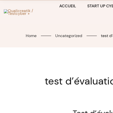
Skip
ACCUEIL
START UP CYB
to
content
Home
Uncategorized
test d
test d’évalua