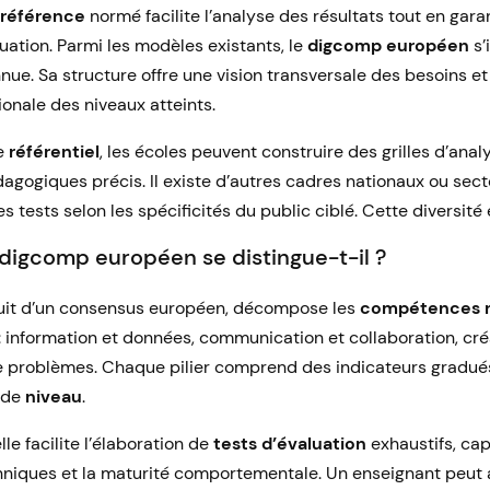
 référence
normé facilite l’analyse des résultats tout en gara
luation. Parmi les modèles existants, le
digcomp européen
s’
ue. Sa structure offre une vision transversale des besoins et 
onale des niveaux atteints.
de
référentiel
, les écoles peuvent construire des grilles d’ana
dagogiques précis. Il existe d’autres cadres nationaux ou sect
 tests selon les spécificités du public ciblé. Cette diversité
 digcomp européen se distingue-t-il ?
fruit d’un consensus européen, décompose les
compétences 
 information et données, communication et collaboration, cré
de problèmes. Chaque pilier comprend des indicateurs gradué
 de
niveau
.
lle facilite l’élaboration de
tests d’évaluation
exhaustifs, cap
chniques et la maturité comportementale. Un enseignant peut 