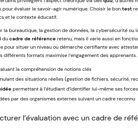
Certains privilégient l’aspect théorique via des
quiz
, d’autres 
s pour évaluer le savoir-agir numérique. Choisir le bon
test
re
s et le contexte éducatif.
ur la bureautique, la gestion de données, la cybersécurité ou
d du
cadre de référence
retenu, mais il varie aussi en foncti
e pour situer un niveau ou démarche certifiante avec attestati
ces différents formats maximise l’engagement des apprenants.
aluant la compréhension de notions clés
mulant des situations réelles (gestion de fichiers, sécurité, r
uidée
permettant à l’étudiant d’identifier lui-même ses force
dées par des organismes externes suivant un cadre reconnu
turer l’évaluation avec un cadre de réf