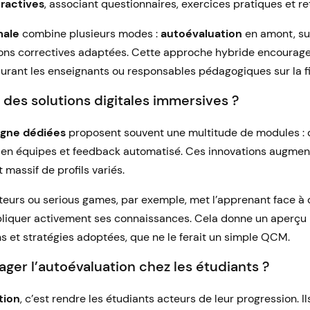
ractives
, associant questionnaires, exercices pratiques et r
male
combine plusieurs modes :
autoévaluation
en amont, su
tions correctives adaptées. Cette approche hybride encourag
urant les enseignants ou responsables pédagogiques sur la fia
 des solutions digitales immersives ?
igne dédiées
proposent souvent une multitude de modules : q
s en équipes et feedback automatisé. Ces innovations augmen
t massif de profils variés.
lateurs ou serious games, par exemple, met l’apprenant face à 
appliquer activement ses connaissances. Cela donne un aperç
ns et stratégies adoptées, que ne le ferait un simple QCM.
ger l’autoévaluation chez les étudiants ?
tion
, c’est rendre les étudiants acteurs de leur progression. I