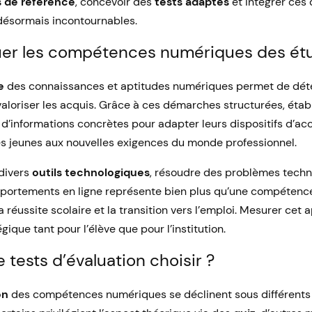
 de référence
, concevoir des
tests adaptés
et intégrer ces
désormais incontournables.
uer les compétences numériques des étu
e
des connaissances et aptitudes numériques permet de déte
valoriser les acquis. Grâce à ces démarches structurées, éta
 d’informations concrètes pour adapter leurs dispositifs d’
s jeunes aux nouvelles exigences du monde professionnel.
 divers
outils technologiques
, résoudre des problèmes techn
portements en ligne représente bien plus qu’une compétence
 réussite scolaire et la transition vers l’emploi. Mesurer cet
ique tant pour l’élève que pour l’institution.
 tests d’évaluation choisir ?
on
des compétences numériques se déclinent sous différents