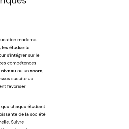
riques
éducation moderne.
, les étudiants
r s’intégrer sur le
ces compétences
n
niveau
ou un
score
,
ssus suscite de
nt favoriser
ir que chaque étudiant
croissante de la société
elle. Suivre