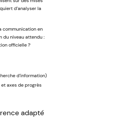
misent sur des mises
quiert d’analyser la
 la communication en
on du niveau attendu :
on officielle ?
echerche d’information)
s et axes de progrès
érence adapté