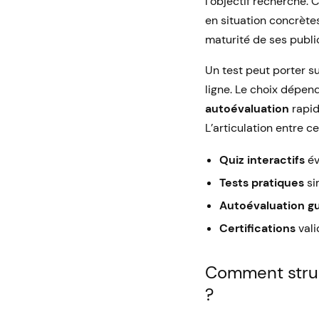
l’objectif recherché. 
en situation concrète
maturité de ses public
Un test peut porter s
ligne. Le choix dépen
autoévaluation
rapid
L’articulation entre 
Quiz interactifs
év
Tests pratiques
si
Autoévaluation g
Certifications
vali
Comment struc
?