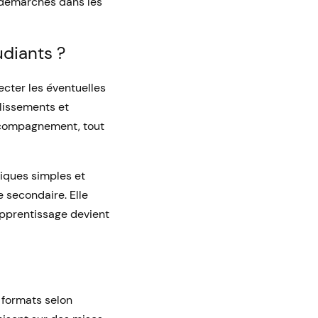
 démarches dans les
diants ?
cter les éventuelles
blissements et
accompagnement, tout
iques simples et
 secondaire. Elle
 apprentissage devient
 formats selon