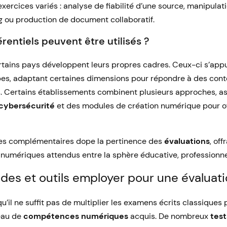
xercices variés : analyse de fiabilité d’une source, manipulati
g ou production de document collaboratif.
rentiels peuvent être utilisés ?
ertains pays développent leurs propres cadres. Ceux-ci s’ap
es, adaptant certaines dimensions pour répondre à des conte
s. Certains établissements combinent plusieurs approches, a
cybersécurité
et des modules de création numérique pour off
lles complémentaires dope la pertinence des
évaluations
, of
umériques attendus entre la sphère éducative, professionnel
es et outils employer pour une évaluati
’il ne suffit pas de multiplier les examens écrits classiques
eau de
compétences numériques
acquis. De nombreux
test