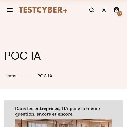
Skip
to
0
content
POC IA
Home
POC IA