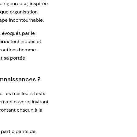
 rigoureuse, inspirée
aque organisation.
tape incontournable.
s évoqués par le
ires
techniques et
teractions homme-
nt sa portée
onnaissances ?
. Les meilleurs tests
rmats ouverts invitant
frontant chacun à la
participants de