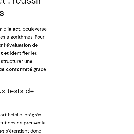
 : réussir
s
m d’
ia act
, bouleverse
des algorithmes. Pour
 l’
évaluation de
ct
et identifier les
structurer une
de conformité
grâce
ux tests de
artificielle intégrés
tutions de prouver la
es
s’étendent donc