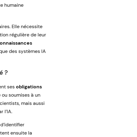
nte humaine
res. Elle nécessite
ion régulière de leur
connaissances
ique des systèmes IA
é ?
ment ses
obligations
ue ou soumises à un
ientists, mais aussi
 l’IA.
, d’identifier
itent ensuite la