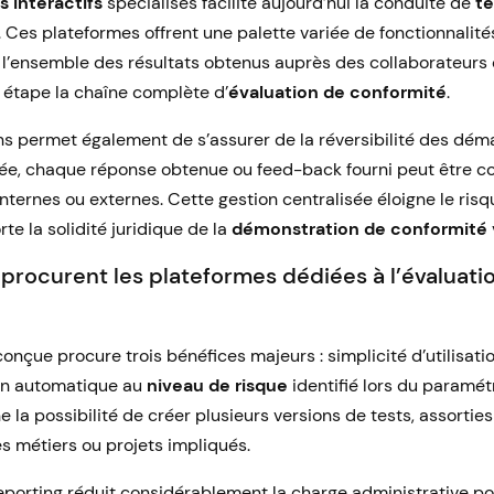
ls interactifs
spécialisés facilite aujourd’hui la conduite de
te
. Ces plateformes offrent une palette variée de fonctionnalité
r l’ensemble des résultats obtenus auprès des collaborateurs c
 étape la chaîne complète d’
évaluation de conformité
.
ons permet également de s’assurer de la réversibilité des déma
ée, chaque réponse obtenue ou feed-back fourni peut être co
 internes ou externes. Cette gestion centralisée éloigne le ris
rte la solidité juridique de la
démonstration de conformité
procurent les plateformes dédiées à l’évaluati
onçue procure trois bénéfices majeurs : simplicité d’utilisati
on automatique au
niveau de risque
identifié lors du paramétr
nne la possibilité de créer plusieurs versions de tests, assortie
es métiers ou projets impliqués.
eporting réduit considérablement la charge administrative p