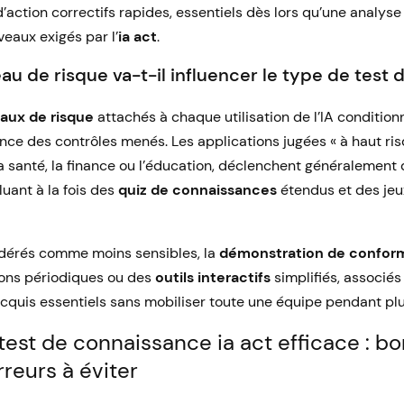
action correctifs rapides, essentiels dès lors qu’une analyse
iveaux exigés par l’
ia act
.
u de risque va-t-il influencer le type de test 
aux de risque
attachés à chaque utilisation de l’IA conditio
uence des contrôles menés. Les applications jugées « à haut ris
 la santé, la finance ou l’éducation, déclenchent généraleme
luant à la fois des
quiz de connaissances
étendus et des jeu
idérés comme moins sensibles, la
démonstration de confor
ions périodiques ou des
outils interactifs
simplifiés, associé
 acquis essentiels sans mobiliser toute une équipe pendant plu
test de connaissance ia act efficace : b
rreurs à éviter