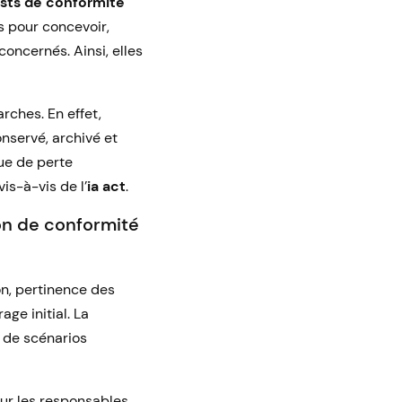
sts de conformité
s pour concevoir,
oncernés. Ainsi, elles
rches. En effet,
nservé, archivé et
que de perte
vis-à-vis de l’
ia act
.
on de conformité
on, pertinence des
age initial. La
s de scénarios
our les responsables