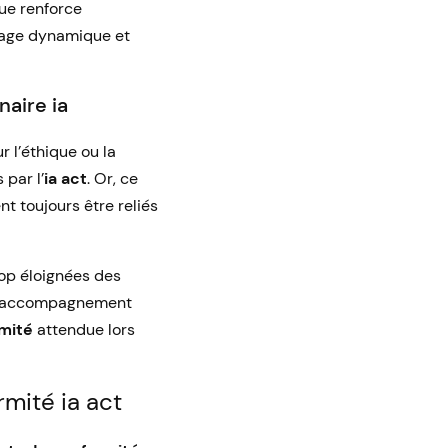
ue renforce
ssage dynamique et
naire ia
r l’éthique ou la
par l’
ia act
. Or, ce
nt toujours être reliés
rop éloignées des
n d’accompagnement
mité
attendue lors
rmité ia act