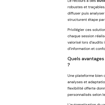
Le recours à des
outi
robustes et traçables
diffuser puis analyse
structurent étape par
Privilégier ces soluti
chaque session réalis
valorisé lors d’audits
d’information et confo
Quels avantages 
?
Une plateforme bien c
analyses et adaptati
flexibilité offerte do
personnalisés selon l
L’automatisation du r