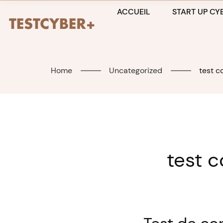
Skip
ACCUEIL
START UP CYB
to
content
Home
Uncategorized
test c
test 