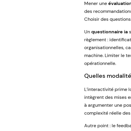
Mener une
évaluatio
des recommandations o
Choisir des questions
Un
questionnaire ia
s
règlement : identifica
organisationnelles, c
machine. Limiter le t
opérationnelle.
Quelles modalité
L’interactivité prime 
intègrent des mises en
à argumenter une posit
complexité réelle des 
Autre point : le feedba