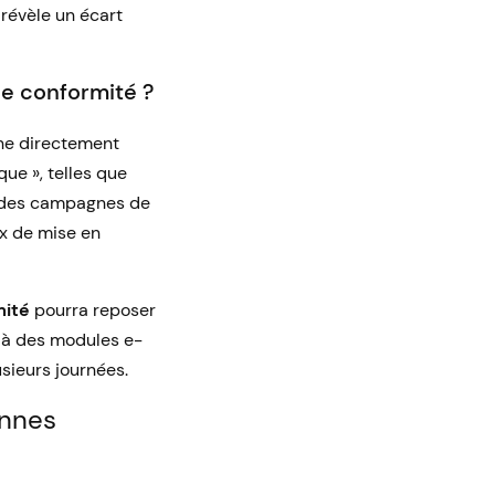
 révèle un écart
de conformité ?
nne directement
que », telles que
nt des campagnes de
x de mise en
mité
pourra reposer
s à des modules e-
sieurs journées.
onnes