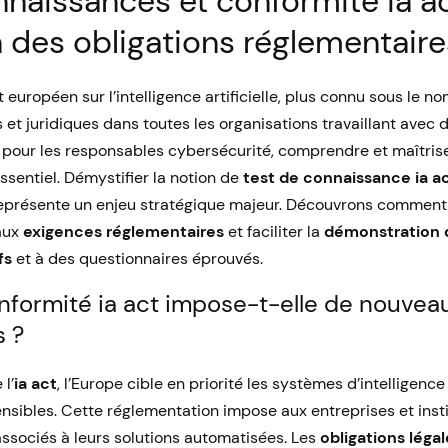
naissances et conformité ia act
n des obligations réglementaire
 européen sur l’intelligence artificielle, plus connu sous le no
s et juridiques dans toutes les organisations travaillant avec 
our les responsables cybersécurité, comprendre et maîtriser
ssentiel. Démystifier la notion de
test de connaissance ia a
eprésente un enjeu stratégique majeur. Découvrons comment 
aux
exigences réglementaires
et faciliter la
démonstration 
fs
et à des questionnaires éprouvés.
nformité ia act impose-t-elle de nouvea
 ?
 l’
ia act
, l’Europe cible en priorité les systèmes d’intelligence 
nsibles. Cette réglementation impose aux entreprises et insti
associés à leurs solutions automatisées. Les
obligations légal