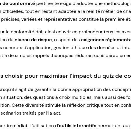
n de conformité
pertinente exige d’adopter une méthodologie
fficielles, tout en restant adaptée à la réalité métier de ch
 précises, variées et représentatives constitue la première é
ur la conformité doit ainsi couvrir en profondeur tous les axe
tion du
niveau de risque
, respect des
exigences réglementa
as concrets d’application, gestion éthique des données et in
est à de simples rappels théoriques réduirait considérableme
s choisir pour maximiser l’impact du quiz de c
lorsqu’il s’agit de garantir la bonne appropriation des concepts
 situation, des questions à choix multiples, mais aussi des fo
ion. Cette diversité stimule la réflexion critique tout en con
scénarios traités par l’ia act.
ck immédiat. L’utilisation d’
outils interactifs
permettant aux 