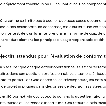
le déploiement technique ou IT, incluant aussi une composa
é ia act
ne se limite pas à cocher quelques cases documentai
ndie des collaborateurs concernés, mais surtout une vérificat
ion. Le
test de conformité
prend ainsi la forme de
quiz de 
ancrer durablement les principes d’usage responsable et éth
.
bjectifs attendus pour l’évaluation de conformit
se à s’assurer que chaque acteur opérationnel saisit correcte
aître, dans son quotidien professionnel, les situations à risq
aire particulier. Cela concerne les développeurs, les data sc
 de projet impliqués dans des prises de décision assistées par
ormité
permet, via des supports comme le
questionnaire ia
nts faibles ou les zones d’incertitude. Ces retours ciblés facil