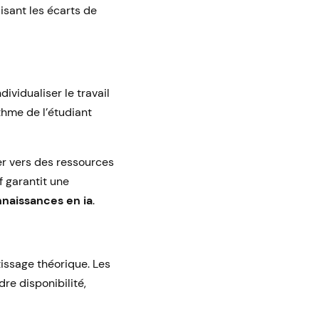
sant les écarts de
ndividualiser le travail
hme de l’étudiant
er vers des ressources
if garantit une
nnaissances en ia
.
tissage théorique. Les
re disponibilité,