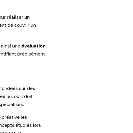
r réaliser un
nt de couvrir un
t ainsi une
évaluation
entifiant précisément
 fondées sur des
elles où il doit
pécialisés.
 créative les
oncepts étudiés lors