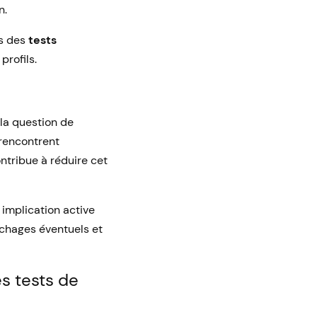
n.
us des
tests
profils.
 la question de
 rencontrent
ntribue à réduire cet
 implication active
chages éventuels et
es tests de