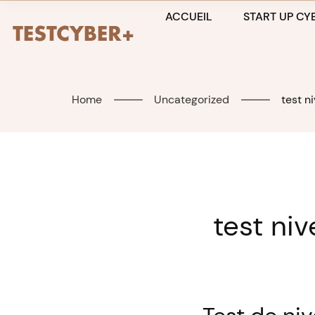
Skip
ACCUEIL
START UP CYB
to
content
Home
Uncategorized
test n
test ni