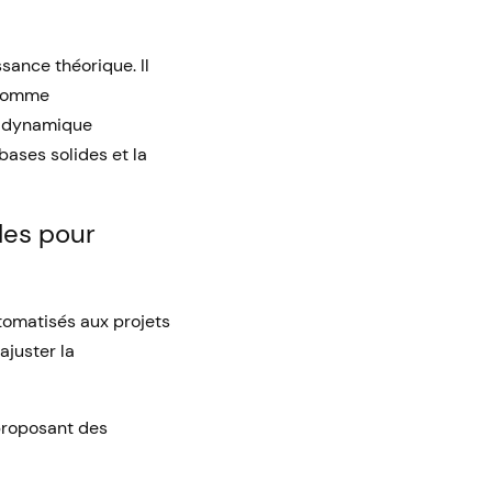
sance théorique. Il
 comme
e dynamique
bases solides et la
les pour
tomatisés aux projets
ajuster la
proposant des