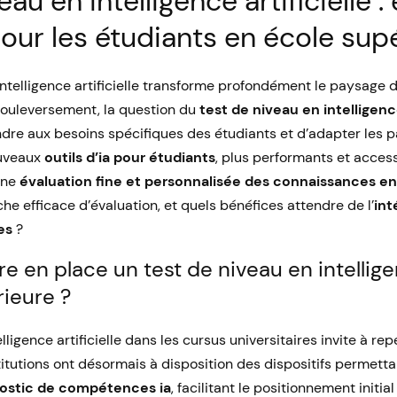
eau en intelligence artificielle :
pour les étudiants en école sup
’intelligence artificielle transforme profondément le paysage
bouleversement, la question du
test de niveau en intelligence
ndre aux besoins spécifiques des étudiants et d’adapter les 
uveaux
outils d’ia pour étudiants
, plus performants et acces
une
évaluation fine et personnalisée des connaissances en
e efficace d’évaluation, et quels bénéfices attendre de l’
int
es
?
e en place un test de niveau en intelligen
ieure ?
elligence artificielle dans les cursus universitaires invite à re
stitutions ont désormais à disposition des dispositifs permett
ostic de compétences ia
, facilitant le positionnement initia