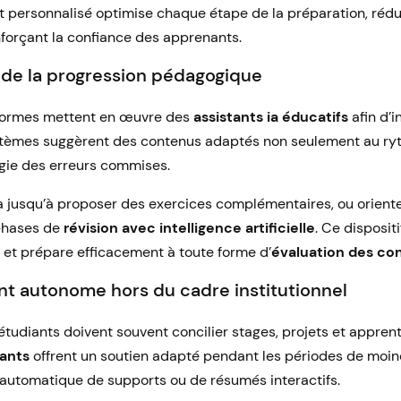
ersonnalisé optimise chaque étape de la préparation, rédui
forçant la confiance des apprenants.
 de la progression pédagogique
teformes mettent en œuvre des
assistants ia éducatifs
afin d’i
stèmes suggèrent des contenus adaptés non seulement au ryt
ogie des erreurs commises.
a jusqu’à proposer des exercices complémentaires, ou orient
 phases de
révision avec intelligence artificielle
. Ce disposit
n et prépare efficacement à toute forme d’
évaluation des co
autonome hors du cadre institutionnel
 étudiants doivent souvent concilier stages, projets et appren
iants
offrent un soutien adapté pendant les périodes de moind
 automatique de supports ou de résumés interactifs.