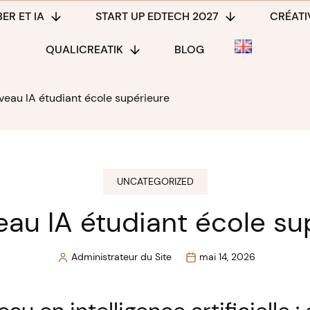
ER ET IA
START UP EDTECH 2027
CRÉATIV
QUALICREATIK
BLOG
iveau IA étudiant école supérieure
UNCATEGORIZED
veau IA étudiant école su
Administrateur du Site
mai 14, 2026
Posted
by