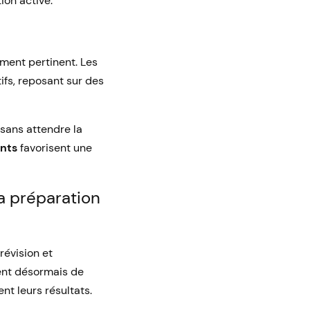
ion active.
ent pertinent. Les
fs, reposant sur des
 sans attendre la
ants
favorisent une
la préparation
révision et
ient désormais de
t leurs résultats.