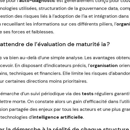
isé pour l’
auto-diagnostic
est généralement conçu pour couvr
hnologies utilisées, structuration de la gouvernance data, co
gestion des risques liés à l’adoption de l’ia et intégration dan
recueillant les informations sur ces différents piliers, l’
organ
 ses forces et faiblesses.
attendre de l’évaluation de maturité ia ?
c
va bien au-delà d’une simple analyse. Les avantages obtenu
evoir. En disposant d’indicateurs précis, l’
organisation
orien
ns, techniques et financiers. Elle limite les risques d’aband
r certaines directions moins prioritaires.
marche d’un suivi périodique via des
tests
réguliers garanti
 lettre morte. On constate alors un gain d’efficacité dans l’uti
ion partagée des enjeux par tous les acteurs et une plus gran
 technologies d’
intelligence artificielle
.
la démarche à la réalité de chaque structure