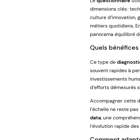
Le
questionnaire
util
dimensions clés : tec
culture d’innovation, 
métiers quotidiens. En 
panorama équilibré de
Quels bénéfices 
Ce type de
diagnosti
souvent rapides à perc
investissements humai
d’efforts démesurés su
Accompagner cette dé
l’échelle ne reste pas
data
, une compréhens
l’évolution rapide des
Comment adapter 