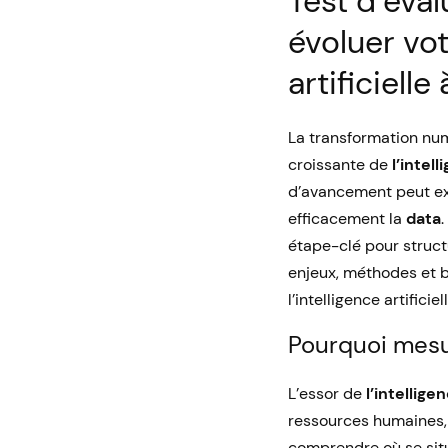
Test d’éval
évoluer vot
artificiell
La transformation nu
croissante de
l’intell
d’avancement peut exp
efficacement la
data
.
étape-clé pour struct
enjeux, méthodes et 
l’intelligence artificiell
Pourquoi mesur
L’essor de
l’intelligen
ressources humaines, f
comprendre où se situ