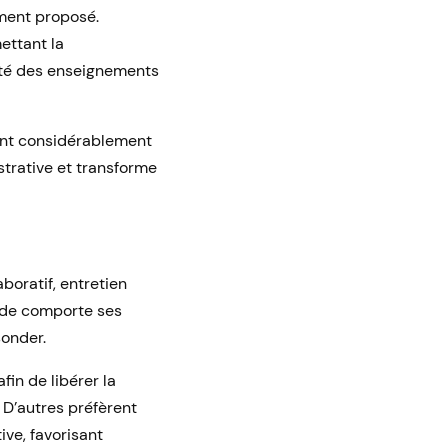
ment proposé.
ettant la
lité des enseignements
tent considérablement
strative et transforme
aboratif, entretien
ode comporte ses
sonder.
in de libérer la
 D’autres préfèrent
ive, favorisant