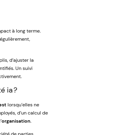
pact à long terme.
égulièrement,
is, d’ajuster la
tifiés. Un suivi
ectivement.
é ia ?
est
lorsqu’elles ne
ployés, d’un calcul de
’
organisation
.
riété de parties