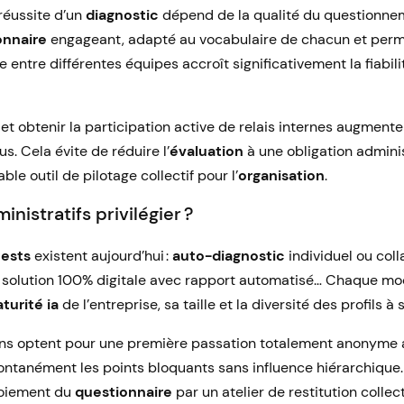
 réussite d’un
diagnostic
dépend de la qualité du questionne
onnaire
engageant, adapté au vocabulaire de chacun et perm
 entre différentes équipes accroît significativement la fiabi
n et obtenir la participation active de relais internes augmen
s. Cela évite de réduire l’
évaluation
à une obligation admini
ble outil de pilotage collectif pour l’
organisation
.
istratifs privilégier ?
tests
existent aujourd’hui :
auto-diagnostic
individuel ou coll
, solution 100% digitale avec rapport automatisé… Chaque m
turité ia
de l’entreprise, sa taille et la diversité des profils à 
ns optent pour une première passation totalement anonyme af
ontanément les points bloquants sans influence hiérarchique.
oiement du
questionnaire
par un atelier de restitution collect