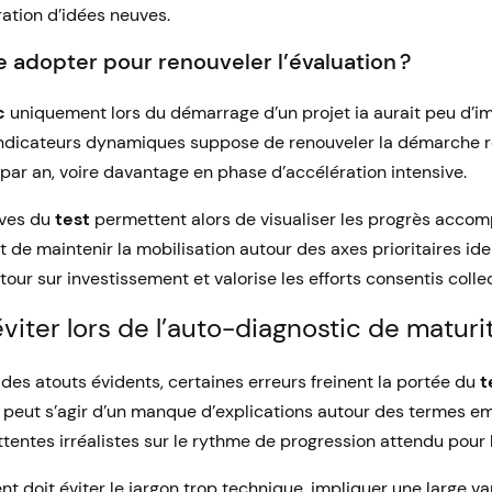
ration d’idées neuves.
 adopter pour renouveler l’évaluation ?
c
uniquement lors du démarrage d’un projet ia aurait peu d’im
ndicateurs dynamiques suppose de renouveler la démarche r
par an, voire davantage en phase d’accélération intensive.
ives du
test
permettent alors de visualiser les progrès accompl
t de maintenir la mobilisation autour des axes prioritaires iden
etour sur investissement et valorise les efforts consentis coll
viter lors de l’auto-diagnostic de maturit
 des atouts évidents, certaines erreurs freinent la portée du
t
Il peut s’agir d’un manque d’explications autour des termes em
tentes irréalistes sur le rythme de progression attendu pour l
nt doit éviter le jargon trop technique, impliquer une large va