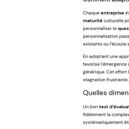
Chaque
entreprise
év
maturité
culturelle p
personnaliser le
ques
personnalisation passe
existants ou l’écoute a
En adoptant une approc
favorise l’émergence 
générique. Cet effort 
stagnation frustrante.
Quelles dimens
Un bon
test d’évalua
fidèlement la complex
systématiquement êtr