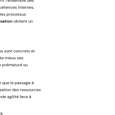
ir l’ensemble des
mpétences internes,
s les processus
isation
obtient un
s sont concrets et
te mieux ses
on prématuré ou
t que le passage à
lisation des ressources
de agilité face à
 ?