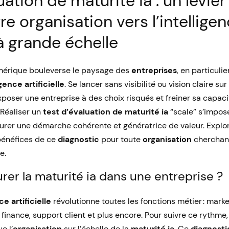
uation de maturité ia : un levier
re organisation vers l’intellige
e à grande échelle
mérique bouleverse le paysage des
entreprises
, en particulie
igence artificielle
. Se lancer sans visibilité ou vision claire s
oser une entreprise à des choix risqués et freiner sa capacit
 Réaliser un
test d’évaluation de maturité ia
“scale” s’impo
urer une démarche cohérente et génératrice de valeur. Explo
bénéfices de ce
diagnostic
pour toute
organisation
cherchant
e.
er la maturité ia dans une entreprise ?
ce artificielle
révolutionne toutes les fonctions métier : marke
inance, support client et plus encore. Pour suivre ce rythme, i
e l’
organisation
sur l’échelle de la
maturité ia
. Ce
diagnosti