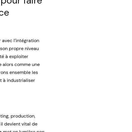
 pour faire
nce
r avec l’intégration
ur son propre niveau
é à exploiter
se alors comme une
rons ensemble les
 à industrialiser
ting, production,
l devient vital de
c
met en lumière non