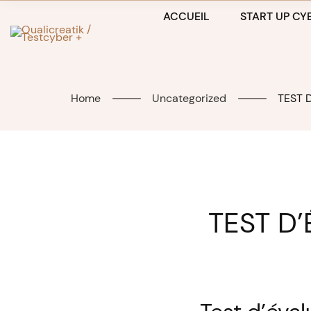
Skip
ACCUEIL
START UP CYB
to
content
Home
Uncategorized
TEST 
TEST D