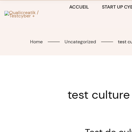
Skip
ACCUEIL
START UP CYB
to
content
Home
Uncategorized
test c
test cultur