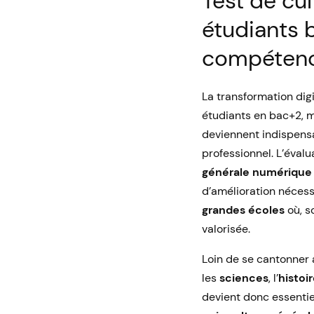
Test de cu
étudiants b
compétenc
La transformation digi
étudiants en bac+2, m
deviennent indispensa
professionnel. L’éval
générale numérique
d’amélioration nécess
grandes écoles
où, s
valorisée.
Loin de se cantonner
les
sciences
, l’
histoi
devient donc essentie