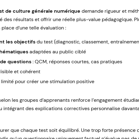
st de culture générale numérique
demande rigueur et métho
té des résultats et offrir une réelle plus-value pédagogique. P
 place d’une telle évaluation :
t les objectifs
du test (diagnostic, classement, entraînemen
 thématiques
adaptées au public ciblé
 de questions
: QCM, réponses courtes, cas pratiques
isible et cohérent
limité pour créer une stimulation positive
selon les groupes d’apprenants renforce l’engagement étudian
ou intégrant des explications correctives personnalise davant
ssurer que chaque test soit équilibré. Une trop forte présence
ndis qu’un questionnaire uniquement factuel n’évalue pas de 