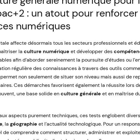
lture générale numérique pour 
ac+2 : un atout pour renforcer 
es numériques
tale affecte désormais tous les secteurs professionnels et édu
aîtriser la
culture numérique
et développer des
compétenc
bles afin d’aborder sereinement la poursuite d’études ou l’
uation régulière des connaissances à travers des outils comme
permet non seulement de situer son niveau mais aussi de rep
aires. Ces démarches favorisent également la réussite lors 
ouvent, une base solide en
culture générale
et en maîtrise d
 aux aspects purement techniques, ces tests englobent diver
re
, la
géographie
et l’actualité technologique. Pour un respon
l de comprendre comment structurer, administrer et exploit