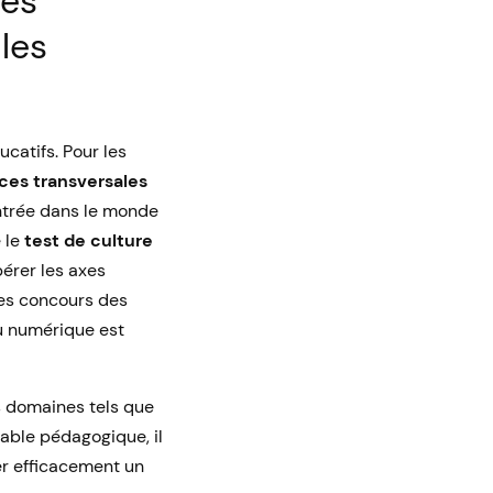
les
les
catifs. Pour les
es transversales
entrée dans le monde
 le
test de culture
érer les axes
des concours des
u numérique est
s domaines tels que
sable pédagogique, il
er efficacement un