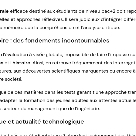
rale
efficace destiné aux étudiants de niveau bac+2 doit repo
lles et approches réflexives. Il sera judicieux d’intégrer diff
t la mémoire que la compréhension et l’analyse critique.
oire : des fondements incontournables
’évaluation à visée globale, impossible de faire l’impasse sur
es
et l’
histoire
. Ainsi, on retrouve fréquemment des interrogati
ures, aux découvertes scientifiques marquantes ou encore à 
e société.
que de ces matières dans les tests garantit une approche tran
adapter la formation des jeunes adultes aux attentes actuell
le secteur du management que de l’ingénierie.
e et actualité technologique
 destinés aux étudiants bac+2 abordent logiquement des thèm