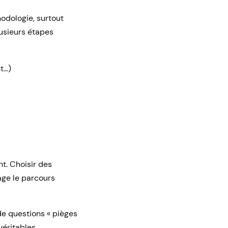
dologie, surtout
lusieurs étapes
t…)
t. Choisir des
age le parcours
 de questions « pièges
véritables