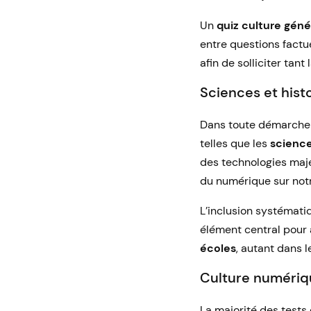
Un
quiz culture géné
entre questions factue
afin de solliciter tan
Sciences et hist
Dans toute démarche d
telles que les
scienc
des technologies maje
du numérique sur notr
L’inclusion systémati
élément central pour 
écoles
, autant dans 
Culture numériqu
La majorité des tests