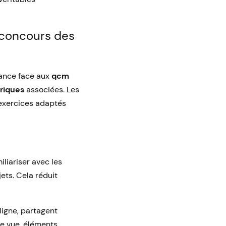
 concours des
mance face aux
qcm
riques
associées. Les
 exercices adaptés
liariser avec les
ets. Cela réduit
ligne, partagent
de vue, éléments