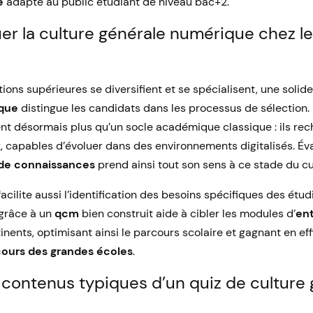
e
adapté au public étudiant de niveau bac+2.
er la culture générale numérique chez l
tions supérieures se diversifient et se spécialisent, une solid
que
distingue les candidats dans les processus de sélection. 
t désormais plus qu’un socle académique classique : ils rec
, capables d’évoluer dans des environnements digitalisés. Év
 de connaissances
prend ainsi tout son sens à ce stade du cu
acilite aussi l’identification des besoins spécifiques des étud
 grâce à un
qcm
bien construit aide à cibler les modules d’
en
rtinents, optimisant ainsi le parcours scolaire et gagnant en ef
ours des grandes écoles
.
 contenus typiques d’un quiz de culture