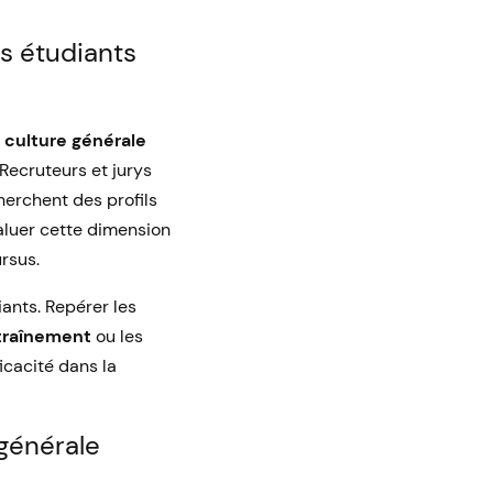
es étudiants
e
culture générale
Recruteurs et jurys
herchent des profils
aluer cette dimension
rsus.
iants. Repérer les
traînement
ou les
ficacité dans la
 générale