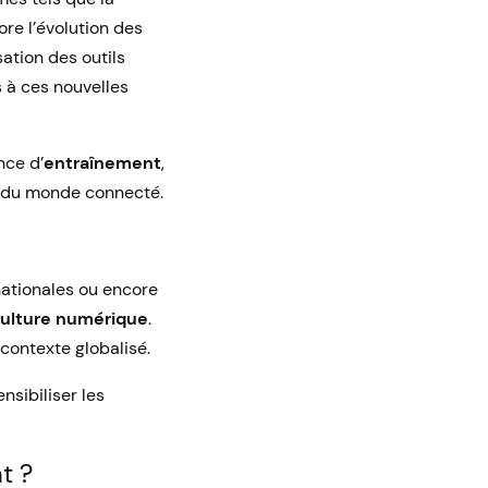
ore l’évolution des
sation des outils
 à ces nouvelles
nce d’
entraînement
,
es du monde connecté.
nationales ou encore
ulture numérique
.
 contexte globalisé.
sibiliser les
t ?