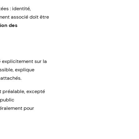
es : identité,
ment associé doit être
tion des
é explicitement sur la
ssible, explique
 attachés.
t préalable, excepté
 public
néralement pour