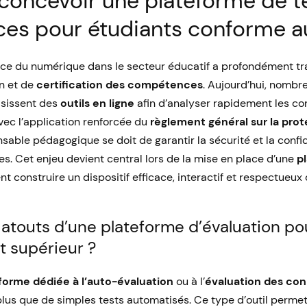
oncevoir une plateforme de t
es pour étudiants conforme a
ce du numérique dans le secteur éducatif a profondément tr
n et de
certification des compétences
. Aujourd’hui, nombr
oisissent des
outils en ligne
afin d’analyser rapidement les co
avec l’application renforcée du
règlement général sur la pro
sable pédagogique se doit de garantir la sécurité et la confid
es. Cet enjeu devient central lors de la mise en place d’une
p
t construire un dispositif efficace, interactif et respectueux
 atouts d’une plateforme d’évaluation po
t supérieur ?
forme dédiée à l’auto-évaluation
ou à l’
évaluation des co
lus que de simples tests automatisés. Ce type d’outil perme