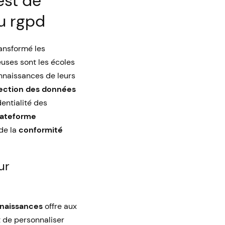
est de
u rgpd
ansformé les
euses sont les écoles
nnaissances de leurs
tection des données
entialité des
lateforme
 de la
conformité
ur
nnaissances
offre aux
t de personnaliser