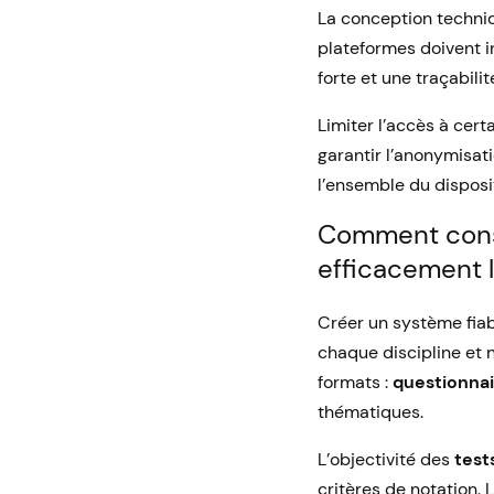
La conception techniq
plateformes doivent in
forte et une traçabili
Limiter l’accès à cert
garantir l’anonymisat
l’ensemble du disposit
Comment const
efficacement 
Créer un système fiab
chaque discipline et n
formats :
questionnai
thématiques.
L’objectivité des
test
critères de notation. 