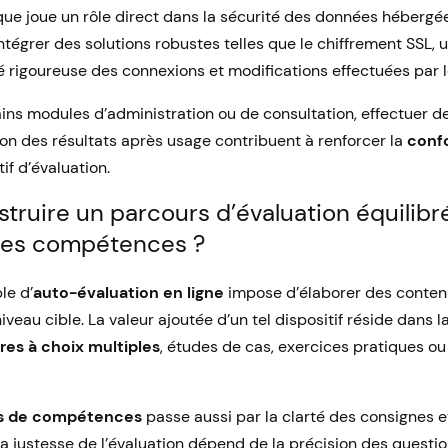
ue joue un rôle direct dans la sécurité des données hébergé
tégrer des solutions robustes telles que le chiffrement SSL, 
té rigoureuse des connexions et modifications effectuées par le
ains modules d’administration ou de consultation, effectuer de
ion des résultats après usage contribuent à renforcer la
conf
if d’évaluation.
ruire un parcours d’évaluation équilibré
les compétences ?
le d’
auto-évaluation en ligne
impose d’élaborer des contenu
iveau cible. La valeur ajoutée d’un tel dispositif réside dans l
res à choix multiples
, études de cas, exercices pratiques o
s de compétences
passe aussi par la clarté des consignes et
La justesse de l’évaluation dépend de la précision des questi