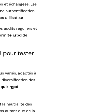
es et échangées. Les
une authentification
s utilisateurs.
s audits réguliers et
ormité rgpd
de
 pour tester
s variés, adaptés à
a diversification des
u
quiz rgpd
 la neutralité des
ons autant que de la