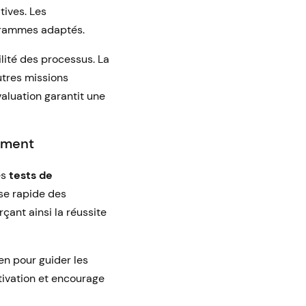
tives. Les
ogrammes adaptés.
ilité des processus. La
utres missions
évaluation garantit une
nement
es
tests de
yse rapide des
ant ainsi la réussite
n pour guider les
tivation et encourage