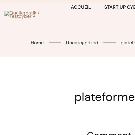
Skip
ACCUEIL
START UP CYB
to
content
Home
Uncategorized
plate
plateform