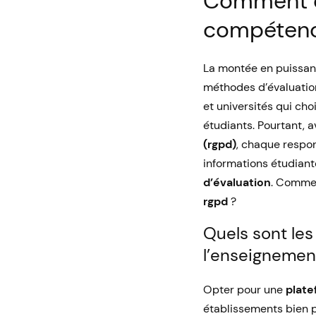
Comment c
compétenc
La montée en puissan
méthodes d’évaluatio
et universités qui ch
étudiants. Pourtant, 
(rgpd)
, chaque respon
informations étudiant
d’évaluation
. Commen
rgpd
?
Quels sont les
l’enseignemen
Opter pour une
plate
établissements bien p