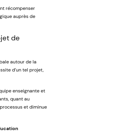
ient récompenser
ogique auprès de
jet de
bale autour de la
site d’un tel projet,
équipe enseignante et
ants, quant au
u processus et diminue
ducation