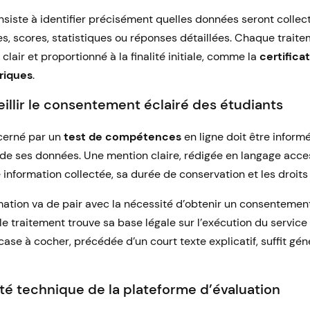
siste à identifier précisément quelles données seront collecté
s, scores, statistiques ou réponses détaillées. Chaque traite
f clair et proportionné à la finalité initiale, comme la
certifica
iques
.
eillir le consentement éclairé des étudiants
cerné par un
test de compétences
en ligne doit être inform
t de ses données. Une mention claire, rédigée en langage acce
 information collectée, sa durée de conservation et les droits
ation va de pair avec la nécessité d’obtenir un consentemen
le traitement trouve sa base légale sur l’exécution du service
ase à cocher, précédée d’un court texte explicatif, suffit gé
ité technique de la plateforme d’évaluation