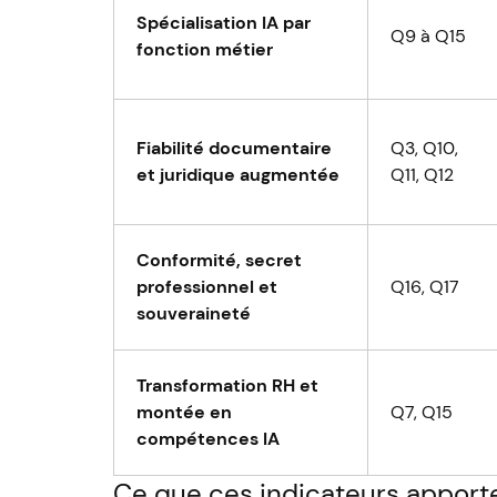
Spécialisation IA par
Q9 à Q15
fonction métier
Fiabilité documentaire
Q3, Q10,
et juridique augmentée
Q11, Q12
Conformité, secret
professionnel et
Q16, Q17
souveraineté
Transformation RH et
montée en
Q7, Q15
compétences IA
Ce que ces indicateurs apport