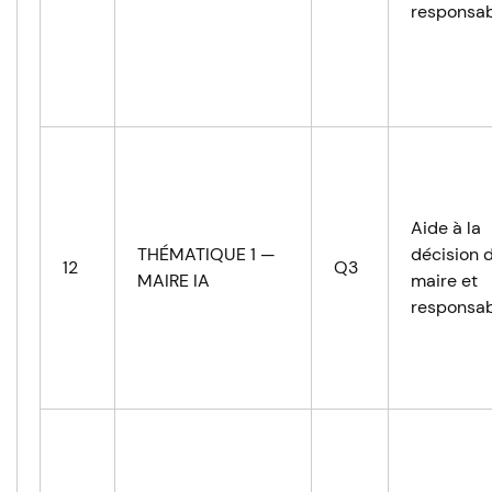
responsab
Aide à la
THÉMATIQUE 1 —
décision 
12
Q3
MAIRE IA
maire et
responsab