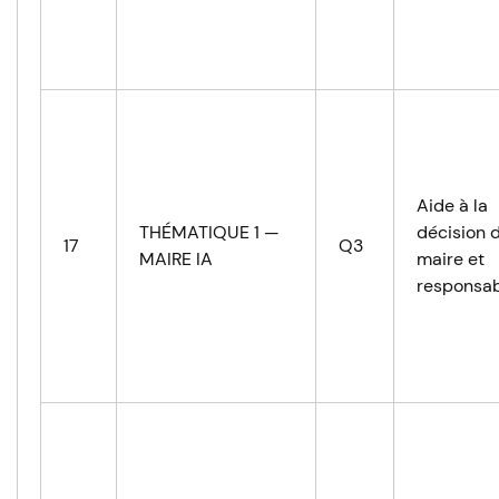
Aide à la
THÉMATIQUE 1 —
décision 
17
Q3
MAIRE IA
maire et
responsab