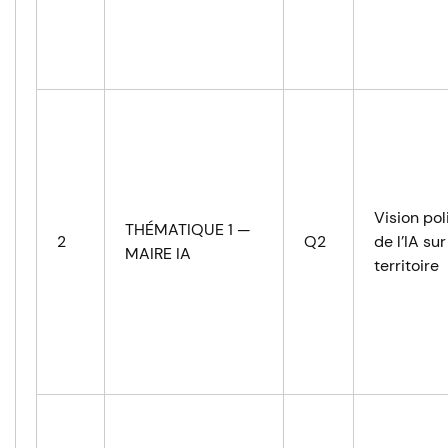
Vision pol
THÉMATIQUE 1 —
2
Q2
de l’IA sur
MAIRE IA
territoire