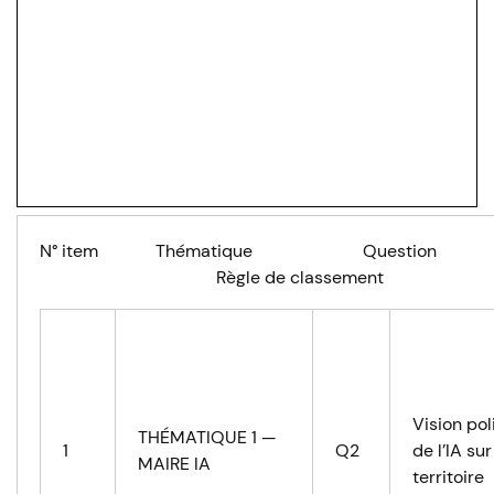
N° item Thématique Question Q
Règle de classement
Vision pol
THÉMATIQUE 1 —
1
Q2
de l’IA sur
MAIRE IA
territoire