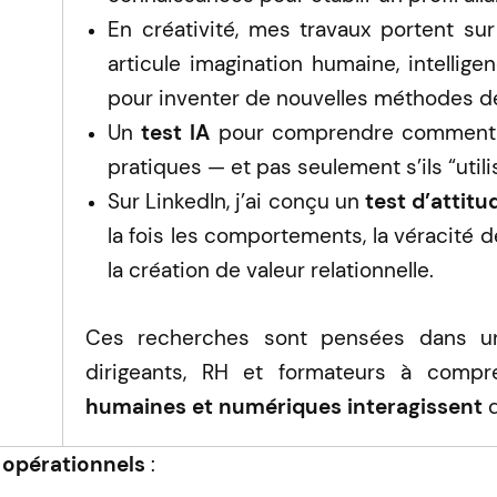
En créativité, mes travaux portent su
articule imagination humaine, intellige
pour inventer de nouvelles méthodes d
Un
test IA
pour comprendre comment les
pratiques — et pas seulement s’ils “util
Sur LinkedIn, j’ai conçu un
test d’attitu
la fois les comportements, la véracité de
la création de valeur relationnelle.
Ces recherches sont pensées dans une
dirigeants, RH et formateurs à com
humaines et numériques interagissent
d
s opérationnels
: