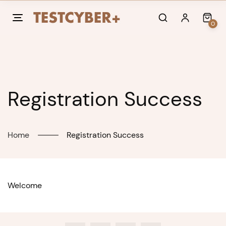
Skip
to
0
content
Registration Success
Home
Registration Success
Welcome