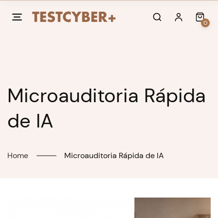
Skip
to
0
content
Microauditoria Rápida
de IA
Home
Microauditoria Rápida de IA