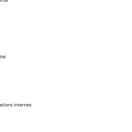
rité
ité
ations internes