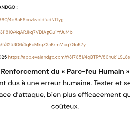
ANDGO :
2860/4q8aF6cnzkvbidfudN1Tyg
f/311810/4qARJkq7VDiAgGu1YfJuMb
com/f/325306/4qEcMkqZ3hKrmMcq7Go87y
2025
https://app.evalandgo.com/f/317651/4qBTRfV86huk1LSL6
Renforcement du « Pare-feu Humain »
t dus à une erreur humaine. Tester et sen
face d’attaque, bien plus efficacement qu
coûteux.